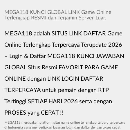
MEGA118 KUNCI GLOBAL LINK Game Online
Terlengkap RESMI dan Terjamin Server Luar.
MEGA118 adalah SITUS LINK DAFTAR Game
Online Terlengkap Terpercaya Terupdate 2026
– Login & Daftar MEGA118 KUNCI JAWABAN
GLOBAL Situs Resmi FAVORIT PARA GAME
ONLINE dengan LINK LOGIN DAFTAR
TERPERCAYA untuk pemain dengan RTP
Tertinggi SETIAP HARI 2026 serta dengan
PROSES yang CEPAT !!
MEGA118 merupakan platform situs game online terlengkap terbaru terpercaya
di Indonesia yang menyediakan layanan login dan daftar dengan akses cepat