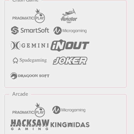
Arcade