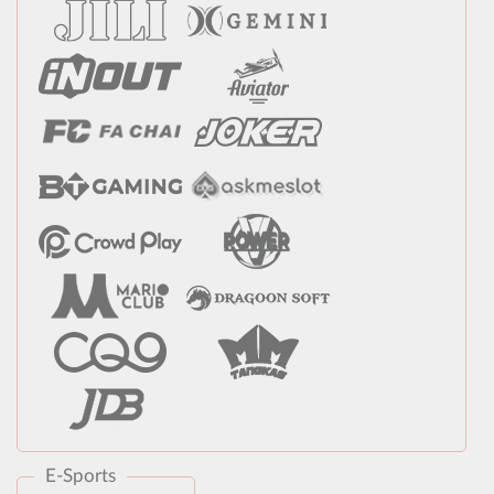
E-Sports