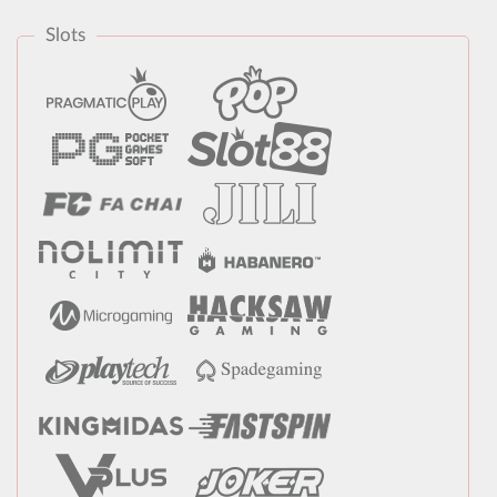
Slots