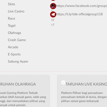
Slots
https://www.facebook.com/grou
Live Casino
https://t.ly/tele-officialgroup118
Race
Togel
Olahraga
Crash Game
Arcade
E-Sports
Sabung Ayam
ARUHAN OLAHRAGA
TARUHAN LIVE KASIN
book Gaming Platform Terbaik
Platform Pilihan bagi perusahaan-
rkan lebih banyak game, odds yang
perusahaan terbaik di dunia, dengan
tinggi, dan menyediakan pilihan yang
pilihan variasi game terbanyak
banyak untuk pemain.