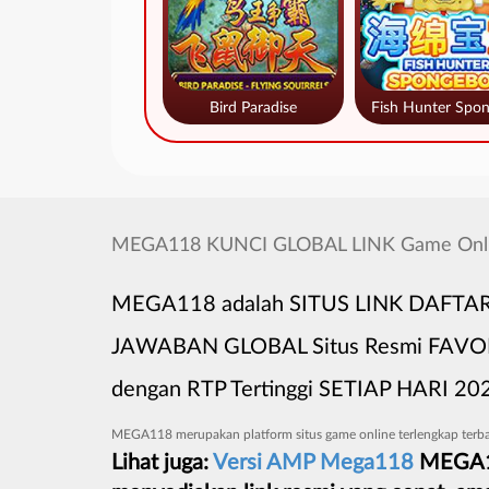
Bird Paradise
MEGA118 KUNCI GLOBAL LINK Game Online 
MEGA118 adalah SITUS LINK DAFTAR G
JAWABAN GLOBAL Situs Resmi FAVO
dengan RTP Tertinggi SETIAP HARI 20
MEGA118 merupakan platform situs game online terlengkap terbar
Lihat juga:
Versi AMP Mega118
MEGA118