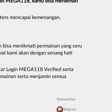
ngan MEGA118, kamu bisa menikmati
tters mencapai kemenangan.
 bisa menikmati permainan yang seru
at kami akan dengan senang hati
ar Login MEGA118 Verified serta
permainan serta menjamin semua
Komunitas
Telegram