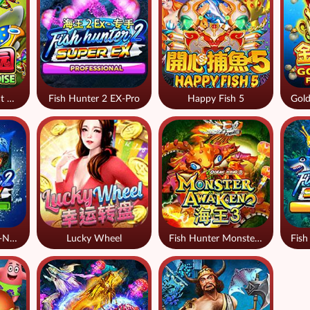
Fish Hunter Insect Paradise
Fish Hunter 2 EX-Pro
Happy Fish 5
Fish Hunter 2 EX-Novice
Lucky Wheel
Fish Hunter Monster Awaken