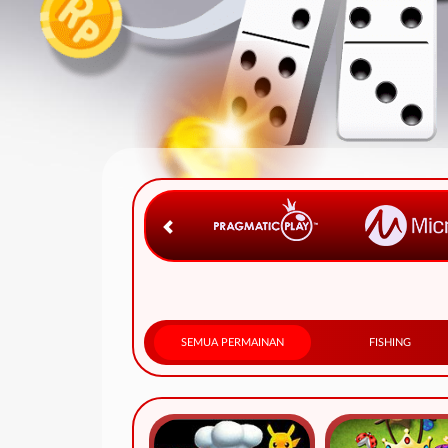
SEMUA PERMAINAN
FISHING