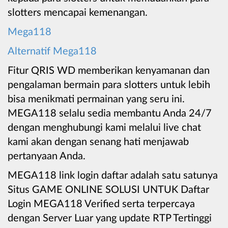
slotters mencapai kemenangan.
Mega118
Alternatif Mega118
Fitur QRIS WD memberikan kenyamanan dan
pengalaman bermain para slotters untuk lebih
bisa menikmati permainan yang seru ini.
MEGA118 selalu sedia membantu Anda 24/7
dengan menghubungi kami melalui live chat
kami akan dengan senang hati menjawab
pertanyaan Anda.
MEGA118 link login daftar adalah satu satunya
Situs GAME ONLINE SOLUSI UNTUK Daftar
Login MEGA118 Verified serta terpercaya
dengan Server Luar yang update RTP Tertinggi