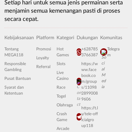
Setiap hari untuk semua jenis permainan serta
menjamin semua kemenangan pasti di proses
secara cepat.
Kebijaksanaan
Platform
Kategori
Dukungan
Komunitas
Tentang
Promosi
Hot
+628785
Telegra
MEGA118
Games
3766387
m
Loyalty
Responsible
Slots
https://w
Referral
Gambling
ww.face
Live
book.co
Pusat Bantuan
Casino
m/group
Syarat dan
Race
s/11098
Ketentuan
2899008
Togel
9606
Olahraga
https://t.l
Crash
y/tele-off
Game
icialgro
up118
Arcade