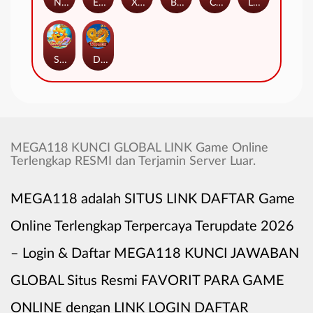
Napoleon
Elemental Link Water
XiYangYang
Banana Saga
CooCoo Farm
LuckyDiamond
Spindrift2
Dragon
MEGA118 KUNCI GLOBAL LINK Game Online
Terlengkap RESMI dan Terjamin Server Luar.
MEGA118 adalah SITUS LINK DAFTAR Game
Online Terlengkap Terpercaya Terupdate 2026
– Login & Daftar MEGA118 KUNCI JAWABAN
GLOBAL Situs Resmi FAVORIT PARA GAME
ONLINE dengan LINK LOGIN DAFTAR